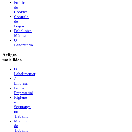
Política
de
Cookies
Controlo
de
Pragas
Policlinica
Médica
O
Laboratório
Artigos
mais lidos
O
Labalimentar
A
Empresa
Política
Empresarial
Higiene
e
Segurança
no
Trabalho
Medicina
do
Trabalho