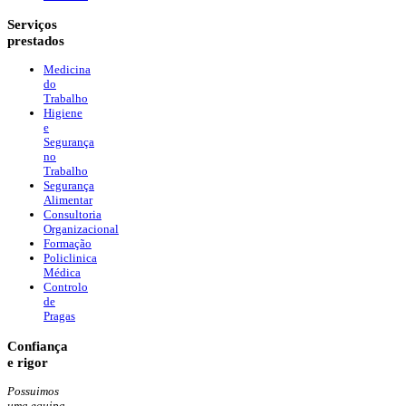
Serviços
prestados
Medicina
do
Trabalho
Higiene
e
Segurança
no
Trabalho
Segurança
Alimentar
Consultoria
Organizacional
Formação
Policlinica
Médica
Controlo
de
Pragas
Confiança
e rigor
Possuimos
uma equipa