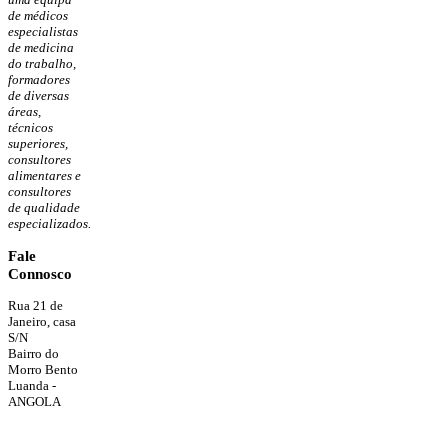
de médicos
especialistas
de medicina
do trabalho,
formadores
de diversas
áreas,
técnicos
superiores,
consultores
alimentares e
consultores
de qualidade
especializados.
Fale
Connosco
Rua 21 de
Janeiro, casa
S/N
Bairro do
Morro Bento
Luanda -
ANGOLA
Tlf.: 0244