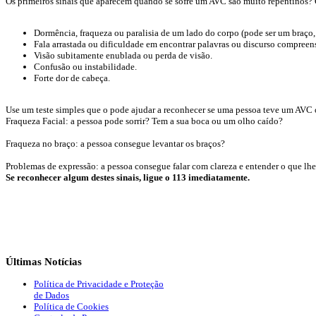
Os primeiros sinais que aparecem quando se sofre um AVC são muito repentinos?
Dormência, fraqueza ou paralisia de um lado do corpo (pode ser um braço, p
Fala arrastada ou dificuldade em encontrar palavras ou discurso compreens
Visão subitamente enublada ou perda de visão.
Confusão ou instabilidade.
Forte dor de cabeça.
Use um teste simples que o pode ajudar a reconhecer se uma pessoa teve um AVC o
Fraqueza Facial: a pessoa pode sorrir? Tem a sua boca ou um olho caído?
Fraqueza no braço: a pessoa consegue levantar os braços?
Problemas de expressão: a pessoa consegue falar com clareza e entender o que lh
Se reconhecer algum destes sinais, ligue o 113 imediatamente.
Últimas
Notícias
Política de Privacidade e Proteção
de Dados
Política de Cookies