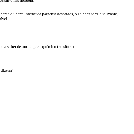
 Os sintomas incluem:
erna ou parte inferior da pálpebra descaídos, ou a boca torta e salivante).
ível.
u a sofrer de um ataque isquémico transitório.
e dizem?