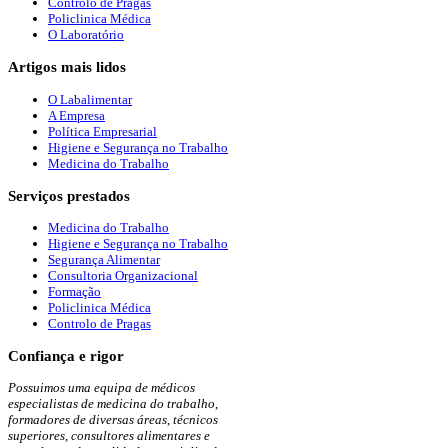
Controlo de Pragas
Policlinica Médica
O Laboratório
Artigos
mais lidos
O Labalimentar
A Empresa
Política Empresarial
Higiene e Segurança no Trabalho
Medicina do Trabalho
Serviços
prestados
Medicina do Trabalho
Higiene e Segurança no Trabalho
Segurança Alimentar
Consultoria Organizacional
Formação
Policlinica Médica
Controlo de Pragas
Confiança
e rigor
Possuimos uma equipa de médicos
especialistas de medicina do trabalho,
formadores de diversas áreas, técnicos
superiores, consultores alimentares e